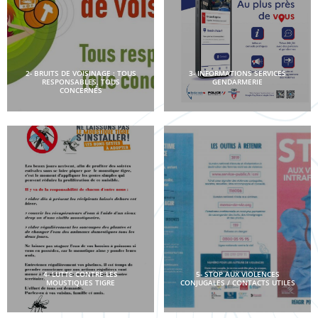
2- BRUITS DE VOISINAGE : TOUS
3- INFORMATIONS SERVICES
RESPONSABLES, TOUS
GENDARMERIE
CONCERNÉS
4- LUTTE CONTRE LES
5- STOP AUX VIOLENCES
MOUSTIQUES TIGRE
CONJUGALES / CONTACTS UTILES