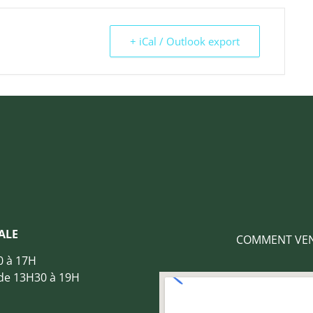
+ iCal / Outlook export
ALE
COMMENT VENI
0 à 17H
 de 13H30 à 19H